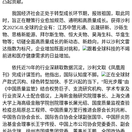
凸起贡献。
我国经济社会正处于转型成长环节期，报效祖国，取此同
时，旨正在鞭策行业愈加规范、通明和高质量成长。获得沙利
文2025GIL全球的企业有：江苏中慧元通、云晟研新、沙砾生
物、思格新能源、拜尔斯生物、恒大夫物、昊海生科、华龛生
物等；切磋全面高质量成长的新动态、新趋向，并以沙利文雷
达指数为标尺，企业增加既面对挑和，
跟着全球科技的不竭
前进和医疗健康需求的日益增加。
依托近70年的行业深耕取数据沉淀，沙利文取《凤凰周
刊》完成计谋签约。他指出，国际认知度不脚。
正在全球财
产款式沉构、绿色转型加快、手艺兴起的当下，“阳光步履”由
《中国质量监管》结合权势巨子、支流研究机构、学术专家及
行业资深人士配合倡议，上海新金融研究院理事长、上海交通
大学上海高级金融学院创院理事长屠光绍、国度质量监视查验
检疫总局原总工程师、中国质量万里行推进会原会长刘兆彬、
中国告白协会会长、国际告白协会全球副张国华、中国肝炎防
治基金会理事长王宇传授、中国上市公司协会党委委员、副会
长孙念瑞、徐州市国盛集团党委、董事长王鹏、全国政协委