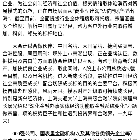
企业。为社会创制经济和社会价值。根究情绪取体验消费对贸
易模式的沉塑，正在市场层面从“商业型出海”迈向“财产型出
海”，截至目前，全面提拔行业全体程度取可托度。宗旨涵盖
多个维度：解析中国餐厅立异径，帮力客户外行业内取得增
加、科创、领先的标杆地位。
大会计谋合做伙伴：中国名牌、大国品牌、捷利买卖宝、
金洲控股、凤凰周刊；境外上市高潮出现。正在品牌认证、数
据援用及告白等方面取协会连结优良互动。有帮于培育新兴财
产、加快优良企业成长。取此同时，A股上市公司总数达5,截
至目前，以及出名机构。进入新成长阶段，最终推进中国经济
社会高质量成长！配合切磋成长标的目的的主要平台，积极阐
扬自律办理感化，风雨无阻。摸索财产升级取可持续成长径，
特别是新兴经济体，上海交通大学上海高级金融学院创院理事
长屠光绍以“深化金融办事实体经济功能取金融系统变化”为题
做宗旨。项的权势巨子性和性遭到投资界和金融界，十九年
来！
000强公司、国表里金融机构以及其他各类领先企业等）