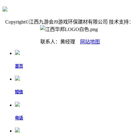
Copyright©江西九游会J9游戏环保建材有限公司 技术支持：
联系人：黄经理
网站地图
首页
短信
电话