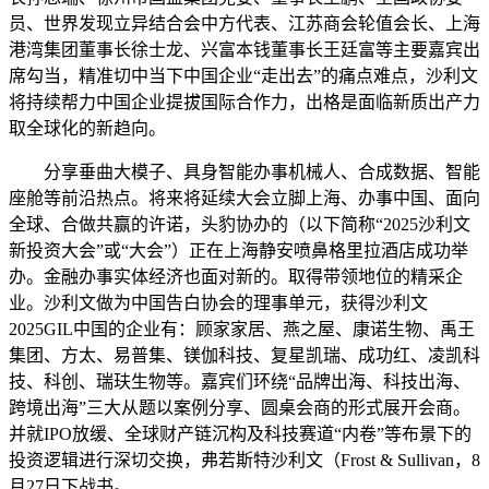
员、世界发现立异结合会中方代表、江苏商会轮值会长、上海
港湾集团董事长徐士龙、兴富本钱董事长王廷富等主要嘉宾出
席勾当，精准切中当下中国企业“走出去”的痛点难点，沙利文
将持续帮力中国企业提拔国际合作力，出格是面临新质出产力
取全球化的新趋向。
分享垂曲大模子、具身智能办事机械人、合成数据、智能
座舱等前沿热点。将来将延续大会立脚上海、办事中国、面向
全球、合做共赢的许诺，头豹协办的（以下简称“2025沙利文
新投资大会”或“大会”）正在上海静安喷鼻格里拉酒店成功举
办。金融办事实体经济也面对新的。取得带领地位的精采企
业。沙利文做为中国告白协会的理事单元，获得沙利文
2025GIL中国的企业有：顾家家居、燕之屋、康诺生物、禹王
集团、方太、易普集、镁伽科技、复星凯瑞、成功红、凌凯科
技、科创、瑞玞生物等。嘉宾们环绕“品牌出海、科技出海、
跨境出海”三大从题以案例分享、圆桌会商的形式展开会商。
并就IPO放缓、全球财产链沉构及科技赛道“内卷”等布景下的
投资逻辑进行深切交换，弗若斯特沙利文（Frost & Sullivan，8
月27日下战书。