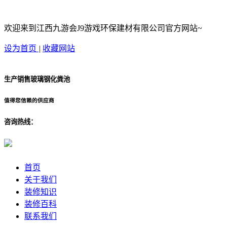
欢迎来到江西九游会J9游戏环保建材有限公司官方网站~
设为首页
|
收藏网站
生产销售玻璃钢化粪池
值得您信赖的供应商
咨询热线：
首页
关于我们
装修知识
装修百科
联系我们