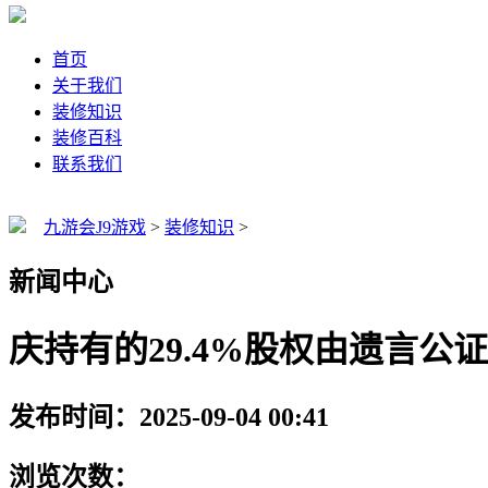
首页
关于我们
装修知识
装修百科
联系我们
九游会J9游戏
>
装修知识
>
新闻中心
庆持有的29.4%股权由遗言公
发布时间：2025-09-04 00:41
浏览次数：